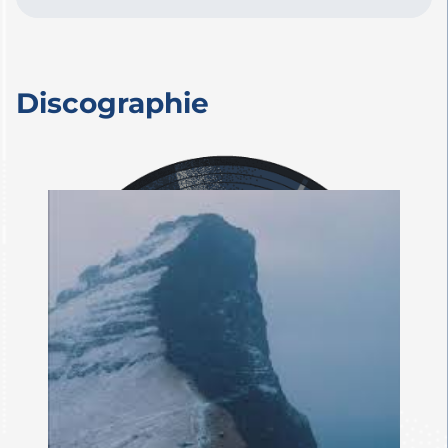
travailler à l’échelle internationale
dans des salles de concert
prestigieuses, des festivals, des
Discographie
écoles, des universités et au sein
de nombreuses communautés.
Paul est passionné par le rôle que
peut jouer le chant et les arts
dans l’amélioration des
performances académiques, le
développement des
compétences sociales et
participer à créer de la cohésion
sociale.
Il met cette passion au service de
la conception et de la réalisation