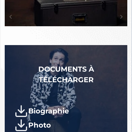
et chanteurs individuels
d’apprendre en ligne aux côtés
de VOCES8 et de Paul, ainsi que
de participer à des sessions
interactives – une ressource
inestimable à une époque où les
élèves étaient contraints
d’alterner entre apprentissage à
DOCUMENTS À
domicile et présentiel.
TÉLÉCHARGER
Les moments forts de la saison
2024-2025 incluent
: la direction
des projets de chant choral
SING’IN en France et en
Biographie
Allemagne, des collaborations
avec les Philharmonies de Paris
Photo
et Berlin ; des représentations