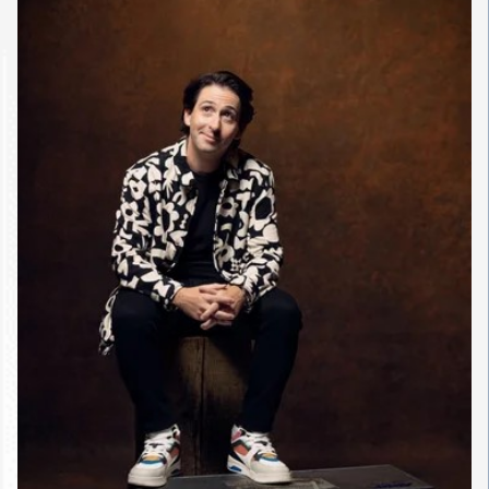
Foundation dans deux grandes
initiatives numériques. Les
festivals en ligne
LIVE From
London
ont établi
un nouveau
standard de collaboration
artistique, offrant aux
interprètes, compositeurs et
organisations du monde entier
un point d’ancrage durant une
période d’immense
bouleversement. Paul y a
participé en tant qu’interprète et
y a présenté plusieurs de ses
compositions en création
mondiale. Lancée en 2020, la
VOCES8 Digital Academy
permet quant à elle aux chœurs