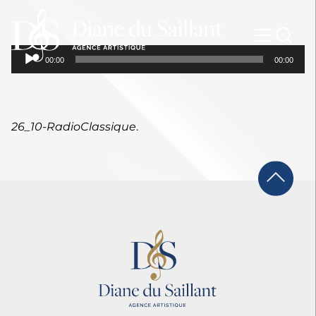
Lecteur
00:00
00:00
audio
26_10-RadioClassique
.